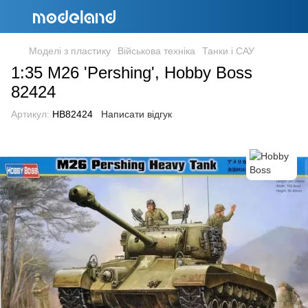
Моделі з пластику
Військова техніка
Танки і САУ
1:35 M26 'Pershing', Hobby Boss
82424
Артикул:
HB82424
Написати відгук