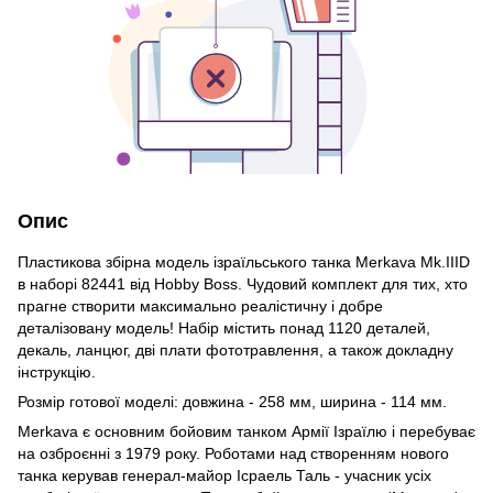
Опис
Пластикова збірна модель ізраїльського танка Merkava Mk.IIID
в наборі 82441 від Hobby Boss. Чудовий комплект для тих, хто
прагне створити максимально реалістичну і добре
деталізовану модель! Набір містить понад 1120 деталей,
декаль, ланцюг, дві плати фототравлення, а також докладну
інструкцію.
Розмір готової моделі: довжина - 258 мм, ширина - 114 мм.
Merkava є основним бойовим танком Армії Ізраїлю і перебуває
на озброєнні з 1979 року. Роботами над створенням нового
танка керував генерал-майор Ісраель Таль - учасник усіх