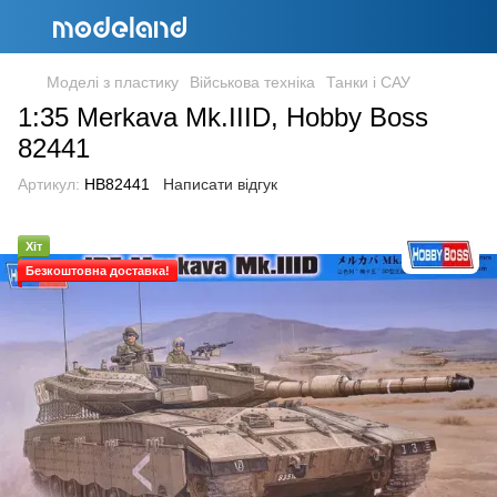
Моделі з пластику
Військова техніка
Танки і САУ
1:35 Merkava Mk.IIID, Hobby Boss
82441
Артикул:
HB82441
Написати відгук
Хіт
Безкоштовна доставка!