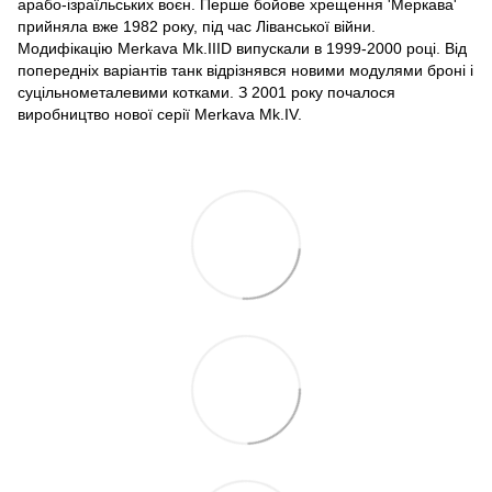
арабо-ізраїльських воєн. Перше бойове хрещення 'Меркава'
прийняла вже 1982 року, під час Ліванської війни.
Модифікацію Merkava Mk.IIID випускали в 1999-2000 році. Від
попередніх варіантів танк відрізнявся новими модулями броні і
суцільнометалевими котками. З 2001 року почалося
виробництво нової серії Merkava Mk.IV.