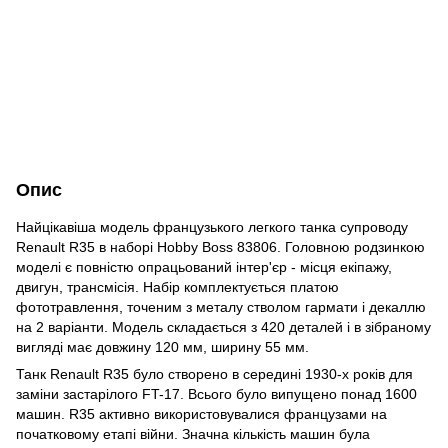
Опис
Найцікавіша модель французького легкого танка супроводу
Renault R35 в наборі Hobby Boss 83806. Головною родзинкою
моделі є повністю опрацьований інтер'єр - місця екіпажу,
двигун, трансмісія. Набір комплектується платою
фототравлення, точеним з металу стволом гармати і декаллю
на 2 варіанти. Модель складається з 420 деталей і в зібраному
вигляді має довжину 120 мм, ширину 55 мм.
Танк Renault R35 було створено в середині 1930-х років для
заміни застарілого FT-17. Всього було випущено понад 1600
машин. R35 активно використовувалися французами на
початковому етапі війни. Значна кількість машин була