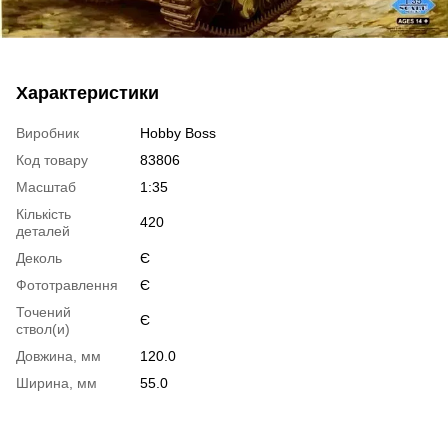
Характеристики
Виробник
Hobby Boss
Код товару
83806
Масштаб
1:35
Кількість
420
деталей
Деколь
Є
Фототравлення
Є
Точений
Є
ствол(и)
Довжина, мм
120.0
Ширина, мм
55.0