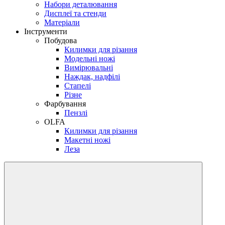
Набори деталювання
Дисплеї та стенди
Матеріали
Інструменти
Побудова
Килимки для різання
Модельні ножі
Вимірювальні
Наждак, надфілі
Стапелі
Різне
Фарбування
Пензлі
OLFA
Килимки для різання
Макетні ножі
Леза