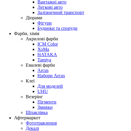
Вантажні авто
Легкові авто
Залізничний транспорт
Діорами
Фігури
Будинки та споруди
Фарби, хімія
Акрилові фарби
ICM Color
ХоМа
HATAKA
Tamiya
Емалеві фарби
Arcus
Набори Arcus
Клеї
Для моделей
UHU
Везерінг
Пігменти
Змивки
Шпаклівка
Афтермаркет
Фототравлення
Декалі