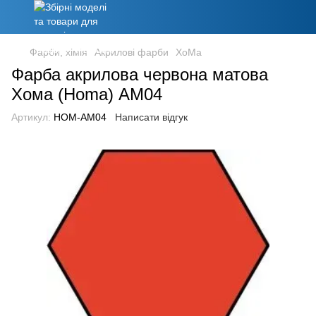
Фарби, хімія
Акрилові фарби
ХоМа
Фарба акрилова червона матова
Хома (Homa) АМ04
Артикул:
HOM-AM04
Написати відгук