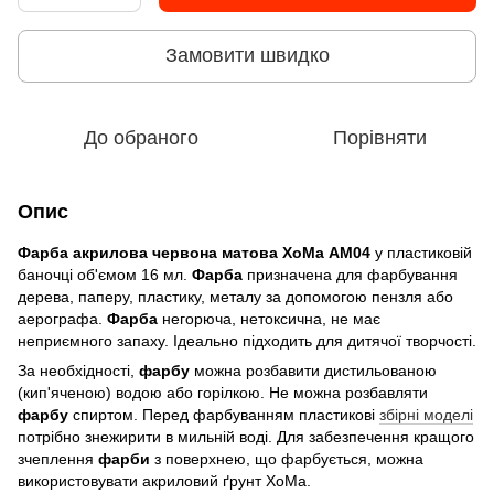
Замовити швидко
До обраного
Порівняти
Опис
Фарба акрилова червона матова
ХоМа АМ04
у пластиковій
баночці об'ємом 16 мл.
Фарба
призначена для фарбування
дерева, паперу, пластику, металу за допомогою пензля або
аерографа.
Фарба
негорюча, нетоксична, не має
неприємного запаху. Ідеально підходить для дитячої творчості.
За необхідності,
фарбу
можна розбавити дистильованою
(кип'яченою) водою або горілкою. Не можна розбавляти
фарбу
спиртом. Перед фарбуванням пластикові
збірні моделі
потрібно знежирити в мильній воді. Для забезпечення кращого
зчеплення
фарби
з поверхнею, що фарбується, можна
використовувати акриловий ґрунт ХоМа.