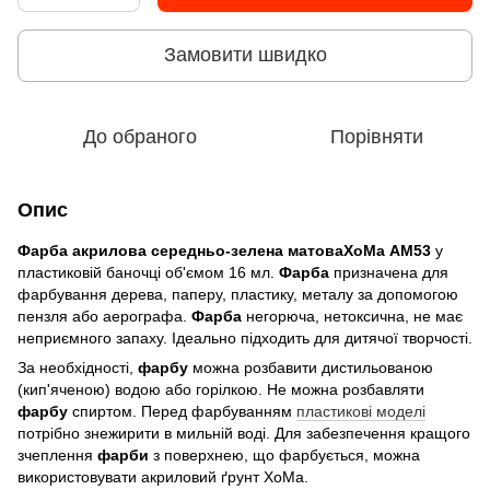
Замовити швидко
До обраного
Порівняти
Опис
Фарба акрилова середньо-зелена матова
ХоМа АМ53
у
пластиковій баночці об'ємом 16 мл.
Фарба
призначена для
фарбування дерева, паперу, пластику, металу за допомогою
пензля або аерографа.
Фарба
негорюча, нетоксична, не має
неприємного запаху. Ідеально підходить для дитячої творчості.
За необхідності,
фарбу
можна розбавити дистильованою
(кип'яченою) водою або горілкою. Не можна розбавляти
фарбу
спиртом. Перед фарбуванням
пластикові моделі
потрібно знежирити в мильній воді. Для забезпечення кращого
зчеплення
фарби
з поверхнею, що фарбується, можна
використовувати акриловий ґрунт ХоМа.