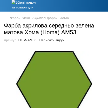
Фарби, хімія
Акрилові фарби
ХоМа
Фарба акрилова середньо-зелена
матова Хома (Homa) АМ53
Артикул:
HOM-AM53
Написати відгук