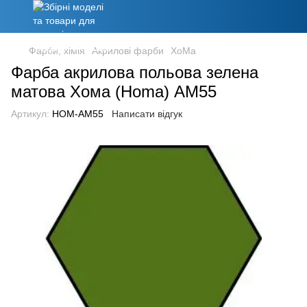
Фарби, хімія
Акрилові фарби
ХоМа
Фарба акрилова польова зелена
матова Хома (Homa) АМ55
Артикул:
HOM-AM55
Написати відгук