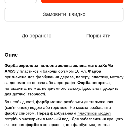
Замовити швидко
До обраного
Порівняти
Опис
Фарба акрилова польова зелена зелена матова
ХоМа
АМ55
у пластиковій баночці об'ємом 16 мл.
Фарба
призначена для фарбування дерева, паперу, пластику, металу
за допомогою пензля або аерографа.
Фарба
негорюча,
нетоксична, не має неприємного запаху. Ідеально підходить
для дитячої творчості.
За необхідності,
фарбу
можна розбавити дистильованою
(кип'яченою) водою або горілкою. Не можна розбавляти
фарбу
спиртом. Перед фарбуванням
пластикові моделі
потрібно знежирити в мильній воді. Для забезпечення кращого
зчеплення
фарби
з поверхнею, що фарбується, можна