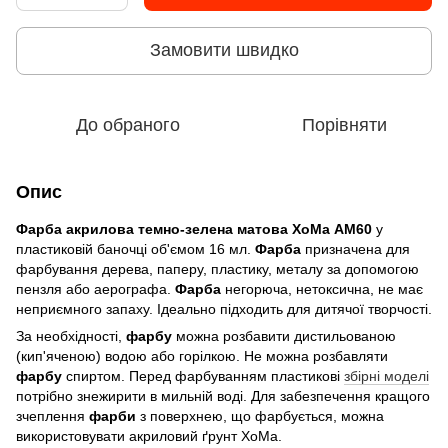
Замовити швидко
До обраного
Порівняти
Опис
Фарба акрилова темно-зелена матова
ХоМа АМ60
у
пластиковій баночці об'ємом 16 мл.
Фарба
призначена для
фарбування дерева, паперу, пластику, металу за допомогою
пензля або аерографа.
Фарба
негорюча, нетоксична, не має
неприємного запаху. Ідеально підходить для дитячої творчості.
За необхідності,
фарбу
можна розбавити дистильованою
(кип'яченою) водою або горілкою. Не можна розбавляти
фарбу
спиртом. Перед фарбуванням пластикові
збірні моделі
потрібно знежирити в мильній воді. Для забезпечення кращого
зчеплення
фарби
з поверхнею, що фарбується, можна
використовувати акриловий ґрунт ХоМа.