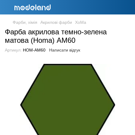
Фарби, хімія
Акрилові фарби
ХоМа
Фарба акрилова темно-зелена
матова (Homa) АМ60
Артикул:
HOM-AM60
Написати відгук