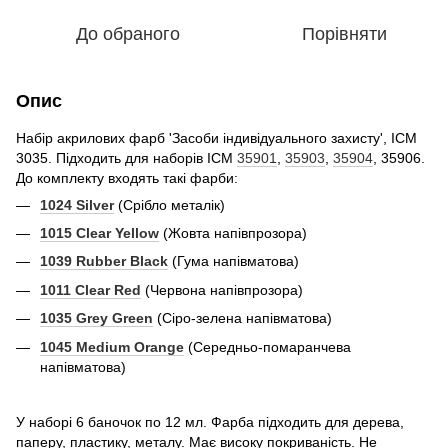
До обраного
Порівняти
Опис
Набір акрилових фарб 'Засоби індивідуального захисту', ICM
3035. Підходить для наборів ICM
35901
,
35903
,
35904
, 35906.
До комплекту входять такі фарби:
1024 Silver
(Срібло металік)
1015 Clear Yellow
(Жовта напівпрозора)
1039 Rubber Black
(Гума напівматова)
1011 Clear Red
(Червона напівпрозора)
1035 Grey Green
(Сіро-зелена напівматова)
1045 Medium Orange
(Середньо-помаранчева
напівматова)
У наборі 6 баночок по 12 мл. Фарба підходить для дерева,
паперу, пластику, металу. Має високу покриваність. Не