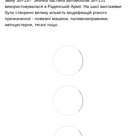
зміну ЗіЛ-157. Значна частина автомобілів ЗіЛ-131
використовувалася в Радянській Армії. На шасі вантажівки
було створено велику кількість модифікацій різного
призначення - пожежні машини, паливозаправники,
автоцистерни, тягачі тощо.