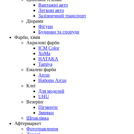
Вантажні авто
Легкові авто
Залізничний транспорт
Діорами
Фігури
Будинки та споруди
Фарби, хімія
Акрилові фарби
ICM Color
ХоМа
HATAKA
Tamiya
Емалеві фарби
Arcus
Набори Arcus
Клеї
Для моделей
UHU
Везерінг
Пігменти
Змивки
Шпаклівка
Афтермаркет
Фототравлення