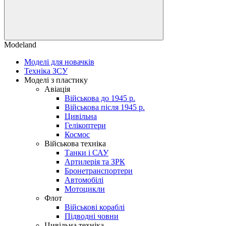
Modeland
Моделі для новачків
Техніка ЗСУ
Моделі з пластику
Авіація
Військова до 1945 р.
Військова після 1945 р.
Цивільна
Гелікоптери
Космос
Військова техніка
Танки і САУ
Артилерія та ЗРК
Бронетранспортери
Автомобілі
Мотоцикли
Флот
Військові кораблі
Підводні човни
Цивільна техніка