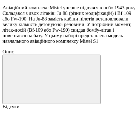
Авіаційний комплекс Mistel уперше піднявся в небо 1943 року.
Складався з двох літаків: Ju-88 (різних модифікацій) і Bf-109
або Fw-190. На Ju-88 замість кабіни пілотів встановлювали
велику кількість детонуючої речовини. У потрібний момент,
літак-носій (Bf-109 або Fw-190) скидав бомбу-літак і
повертався на базу. У цьому наборі представлена модель
навчального авіаційного комплексу Mistel S1.
Опис
Відгуки