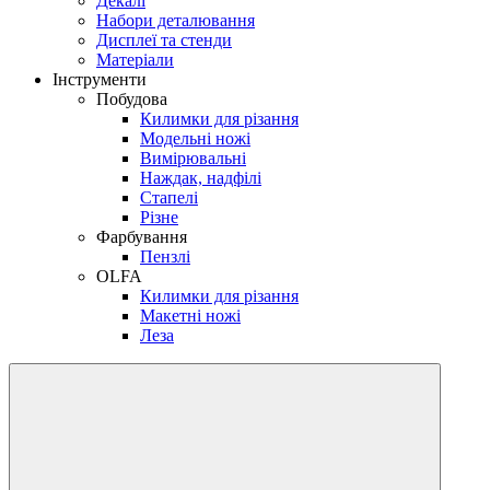
Декалі
Набори деталювання
Дисплеї та стенди
Матеріали
Інструменти
Побудова
Килимки для різання
Модельні ножі
Вимірювальні
Наждак, надфілі
Стапелі
Різне
Фарбування
Пензлі
OLFA
Килимки для різання
Макетні ножі
Леза