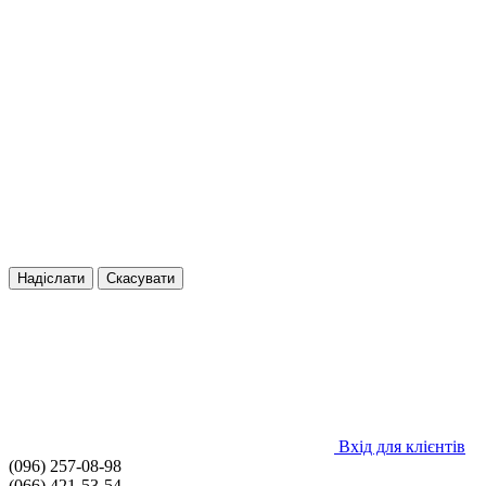
Надіслати
Скасувати
Вхід для клієнтів
(096) 257-08-98
(066) 421-53-54