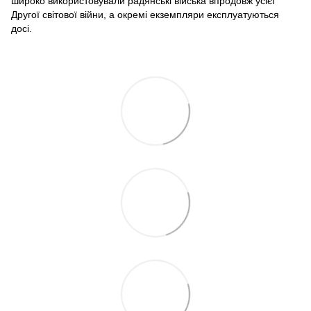
широко використовували радянські війська впродовж усієї
Другої світової війни, а окремі екземпляри експлуатуються
досі.