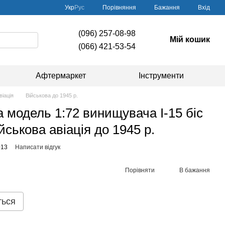
Порівняння
Укр
Рус
Бажання
Вхід
(096) 257-08-98
Мій кошик
(066) 421-53-54
Афтермаркет
Інструменти
віація
Військова до 1945 р.
 модель 1:72 винищувача І-15 біс
йськова авіація до 1945 р.
013
Написати відгук
Порівняти
В бажання
ться