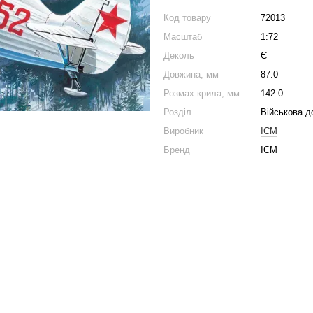
Код товару
72013
Масштаб
1:72
Деколь
Є
Довжина, мм
87.0
Розмах крила, мм
142.0
Розділ
Військова д
Виробник
ICM
Бренд
ICM