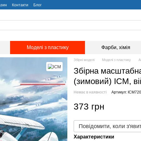
азин
Контакти
Блог
Моделі з пластику
Фарби, хімія
Збірні моделі
Моделі з пластику
А
Збірна масштабна
(зимовий) ICM, ві
Немає в наявності
Артикул: ICM72
373 грн
Повідомити, коли з'яви
Характеристики