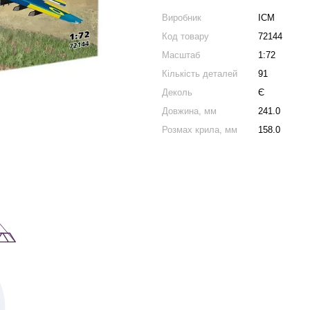
Виробник
ICM
Код товару
72144
Масштаб
1:72
Кількість деталей
91
Деколь
Є
Довжина, мм
241.0
Розмах крила, мм
158.0