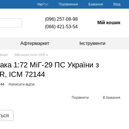
Порівняння
Укр
Рус
Бажання
Вхід
(096) 257-08-98
Мій кошик
(066) 421-53-54
Афтермаркет
Інструменти
віація
Військова після 1945 р.
ака 1:72 МіГ-29 ПС України з
, ICM 72144
144
Написати відгук
Порівняти
В бажання
ться