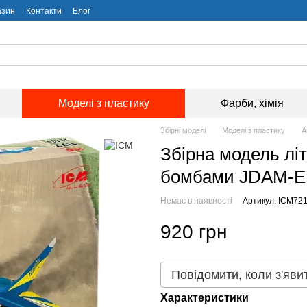
азин
Контакти
Блог
Моделі з пластику
Фарби, хімія
Збірні моделі
Моделі з пластику
А
Збірна модель літ
бомбами JDAM-ER
Немає в наявності
Артикул: ICM72
920 грн
Повідомити, коли з'яви
Характеристики