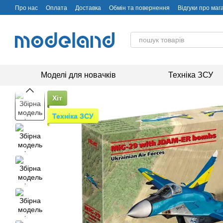
Перейти до основного контенту
Про нас
Оплата
Доставка
Обмін та повернення
Відгуки про маг
Моделі для новачків
Техніка ЗСУ
Хіт
Техніка ЗСУ