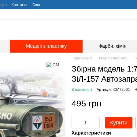
азин
Контакти
Блог
Моделі з пластику
Фарби, хімія
Збірні моделі
Моделі з пластику
В
Збірна модель 1:
ЗіЛ-157 Автозапра
В наявності
Артикул: ICM72561
Н
495 грн
Купити
Характеристики