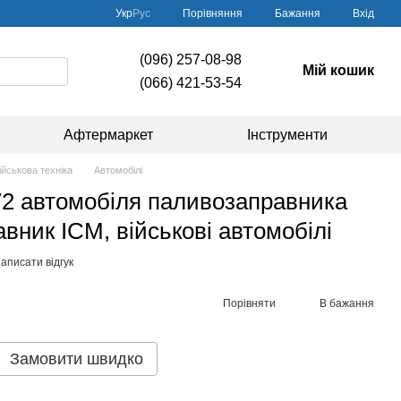
Порівняння
Укр
Рус
Бажання
Вхід
(096) 257-08-98
Мій кошик
(066) 421-53-54
Афтермаркет
Інструменти
ійськова техніка
Автомобілі
72 автомобіля паливозаправника
вник ICM, військові автомобілі
аписати відгук
Порівняти
В бажання
Замовити швидко