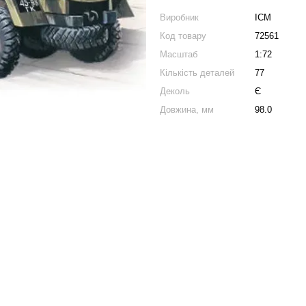
Виробник
ICM
Код товару
72561
Масштаб
1:72
Кількість деталей
77
Деколь
Є
Довжина, мм
98.0