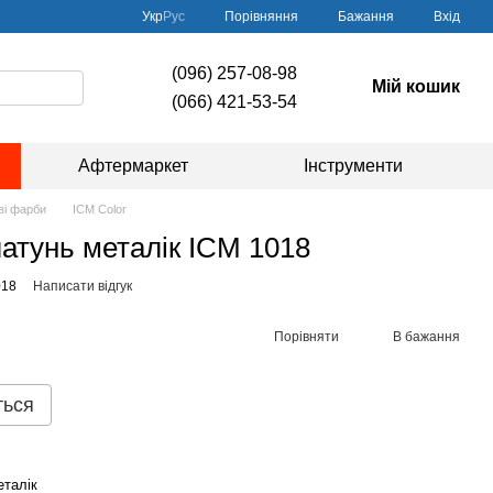
Порівняння
Укр
Рус
Бажання
Вхід
(096) 257-08-98
Мій кошик
(066) 421-53-54
Афтермаркет
Інструменти
ві фарби
ICM Color
атунь металік ICM 1018
018
Написати відгук
Порівняти
В бажання
ться
еталік