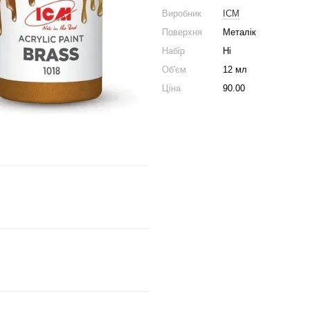
Виробник
ICM
Поверхня
Металік
Набір
Ні
Об'єм
12 мл
Ціна
90.00