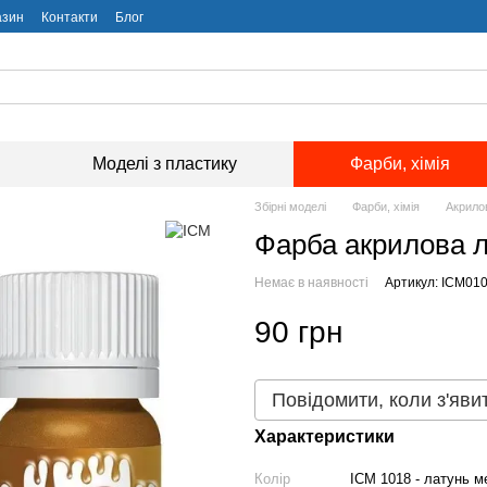
азин
Контакти
Блог
Моделі з пластику
Фарби, хімія
Збірні моделі
Фарби, хімія
Акрило
Фарба акрилова л
Немає в наявності
Артикул: ICM01
90 грн
Повідомити, коли з'яви
Характеристики
Колір
ICM 1018 - латунь м