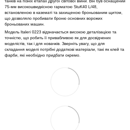
танків на пізніх етапах Другої світової війни. Він був оснащений
75-мм високошвидкісною гарматою StuK40 L/48,
встановленою в казематі та захищеною броньованим щитом,
що дозволяло пробивати броню основних ворожих
броньованих машин.
Модель Italeri 0223 відзначається високою деталізацією та
точністю, що робить її привабливою як для досвідчених
моделістів, так і для новачків. Зверніть увагу, що для
складання моделі потрібні додаткові матеріали, такі як клей та
фарби, які необхідно придбати окремо.