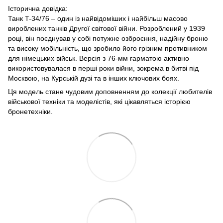
Історична довідка:
Танк T-34/76 – один із найвідоміших і найбільш масово
вироблених танків Другої світової війни. Розроблений у 1939
році, він поєднував у собі потужне озброєння, надійну броню
та високу мобільність, що зробило його грізним противником
для німецьких військ. Версія з 76-мм гарматою активно
використовувалася в перші роки війни, зокрема в битві під
Москвою, на Курській дузі та в інших ключових боях.
Ця модель стане чудовим доповненням до колекції любителів
військової техніки та моделістів, які цікавляться історією
бронетехніки.