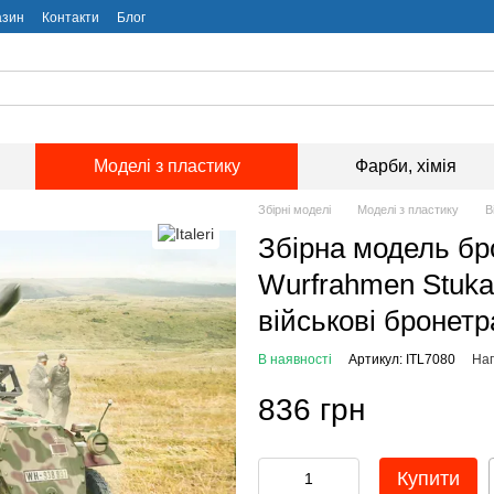
азин
Контакти
Блог
Моделі з пластику
Фарби, хімія
Збірні моделі
Моделі з пластику
В
Збірна модель бро
Wurfrahmen Stuka z
військові бронет
В наявності
Артикул: ITL7080
Нап
836 грн
Купити