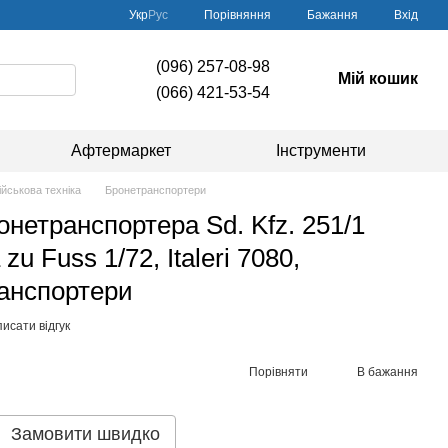
Порівняння
Укр
Рус
Бажання
Вхід
(096) 257-08-98
Мій кошик
(066) 421-53-54
Афтермаркет
Інструменти
ійськова техніка
Бронетранспортери
нетранспортера Sd. Kfz. 251/1
u Fuss 1/72, Italeri 7080,
ранспортери
исати відгук
Порівняти
В бажання
Замовити швидко