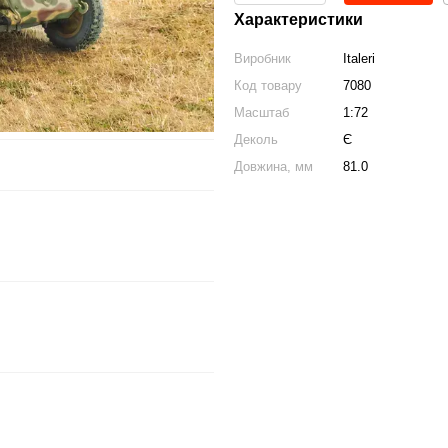
Характеристики
Виробник
Italeri
Код товару
7080
Масштаб
1:72
Деколь
Є
Довжина, мм
81.0