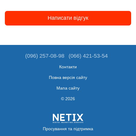
Написати відгук
(096) 257-08-98
(066) 421-53-54
Контакти
Повна версія сайту
Мапа сайту
© 2026
Просування та підтримка