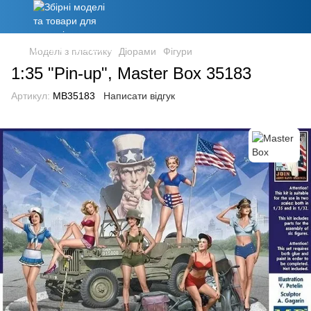
Моделі з пластику
Діорами
Фігури
1:35 "Pin-up", Master Box 35183
Артикул:
MB35183
Написати відгук