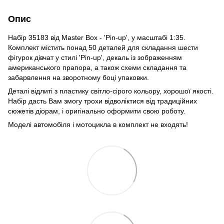
Опис
Набір 35183 від Master Вох - 'Pin-up', у масштабі 1:35.
Комплект містить понад 50 деталей для складання шести
фігурок дівчат у стилі 'Pin-up', декаль із зображенням
американського прапора, а також схеми складання та
забарвлення на зворотному боці упаковки.
Деталі відлиті з пластику світло-сірого кольору, хорошої якості.
Набір дасть Вам змогу трохи відволіктися від традиційних
сюжетів діорам, і оригінально оформити свою роботу.
Моделі автомобіля і мотоцикла в комплект не входять!