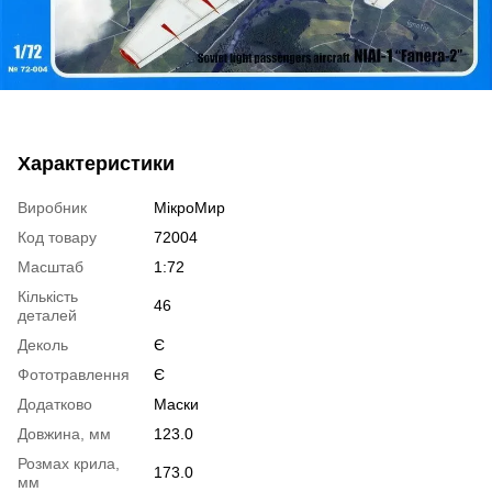
Характеристики
Виробник
МікроМир
Код товару
72004
Масштаб
1:72
Кількість
46
деталей
Деколь
Є
Фототравлення
Є
Додатково
Маски
Довжина, мм
123.0
Розмах крила,
173.0
мм