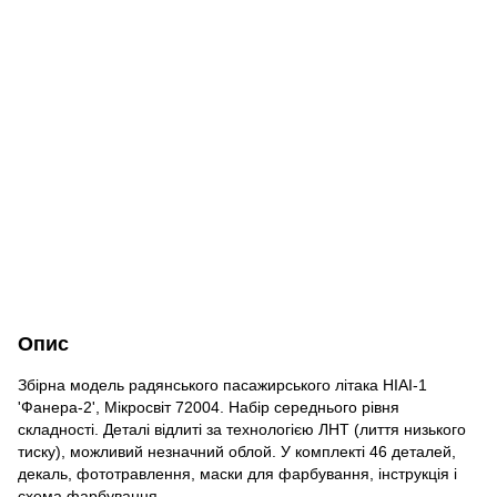
Опис
Збірна модель радянського пасажирського літака НІАІ-1
'Фанера-2', Мікросвіт 72004. Набір середнього рівня
складності. Деталі відлиті за технологією ЛНТ (лиття низького
тиску), можливий незначний облой. У комплекті 46 деталей,
декаль, фототравлення, маски для фарбування, інструкція і
схема фарбування.