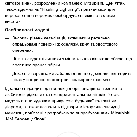
світової війни, розроблений компанією Mitsubishi. Цей літак,
також відомий як "Flashing Lightning", призначався для
перехоплення ворожих бомбардувальників на великих
висотах.
Особливості моделі:
Високий рівень деталізації, включаючи ретельно
опрацьовані поверхні фюзеляжу, крил та хвостового
оперення.
Чіткі та акуратні литники з мінімальною кількістю облою, що
полегшує процес збірки.
Декаль із варіантами забарвлення, що дозволяє відтворити
літак у історично достовірних кольорових схемах.
Ідеально підходить для колекціонерів авіаційної техніки та
любителів рідкісних та експериментальних літаків. Готова
модель стане чудовим прикрасою будь-якої колекції чи
діорами, а також дозволить відтворити історично значущі
моменти, пов’язані з розробкою та випробуваннями Mitsubishi
J4M Senden у Японії.