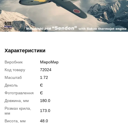
Характеристики
Виробник
МікроМир
Код товару
72024
Масштаб
1:72
Деколь
Є
Фототравлення
Є
Довжина, мм
180.0
Розмах крила,
173.0
мм
Висота, мм
48.0