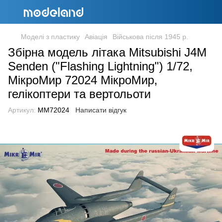
Моделі з пластику
Авіація
Військова після 1945 р.
Збірна модель літака Mitsubishi J4M
Senden ("Flashing Lightning") 1/72,
МікроМир 72024 МікроМир,
гелікоптери та вертольоти
Артикул:
MM72024
Написати відгук