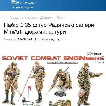
Моделі з пластику
Діорами
Фігури
Набір 1:35 фігур Радянські сапери
MiniArt, діорами: фігури
Артикул:
MA35091
Написати відгук