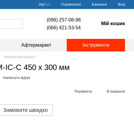
Порівняння
Укр
Рус
Бажання
Вхід
(096) 257-08-98
Мій кошик
(066) 421-53-54
Афтермаркет
Інструменти
Килимки для різання
-IC-C 450 x 300 мм
Написати відгук
Порівняти
В бажання
Замовити швидко