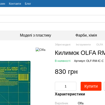
азин
Контакти
Блог
Моделі з пластику
Фарби, хімія
Збірні моделі
Інструменти
OLFA
Килимок OLFA RM
В наявності
Артикул: OLF-RM-IC-C
830 грн
Купити
Характеристики
Виробник
Olfa