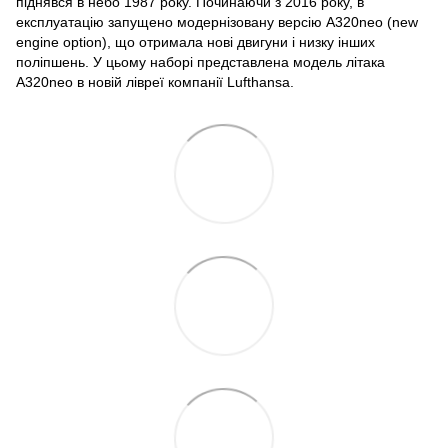
піднявся в небо 1987 року. Починаючи з 2016 року, в
експлуатацію запущено модернізовану версію A320neo (new
engine option), що отримала нові двигуни і низку інших
поліпшень. У цьому наборі представлена модель літака
A320neo в новій лівреї компанії Lufthansa.