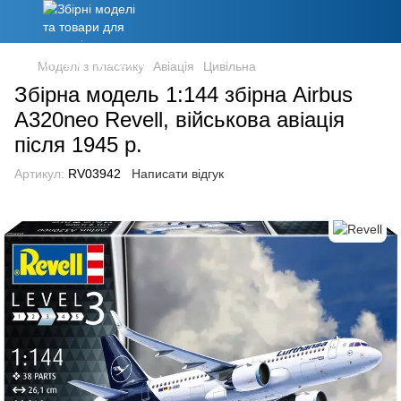
Моделі з пластику
Авіація
Цивільна
Збірна модель 1:144 збірна Airbus
A320neo Revell, військова авіація
після 1945 р.
Артикул:
RV03942
Написати відгук