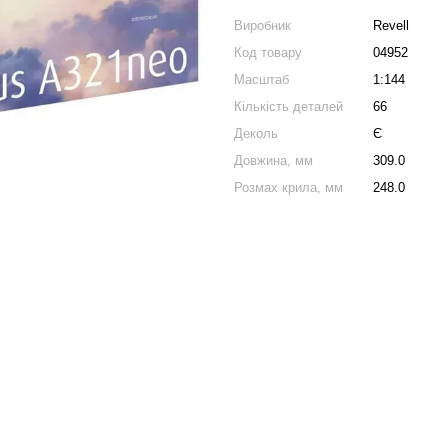
Виробник
Revell
Код товару
04952
Масштаб
1:144
Кількість деталей
66
Деколь
Є
Довжина, мм
309.0
Розмах крила, мм
248.0