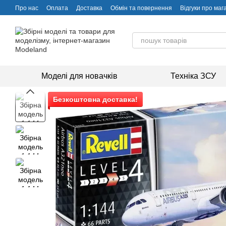
Перейти до основного контенту
Про нас
Оплата
Доставка
Обмін та повернення
Відгуки про маг
Моделі для новачків
Техніка ЗСУ
Безкоштовна доставка!