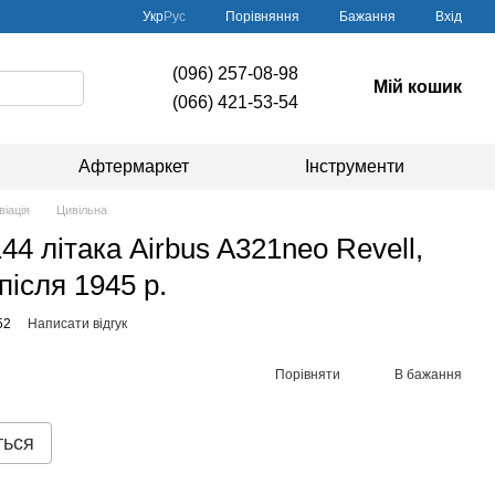
Порівняння
Укр
Рус
Бажання
Вхід
(096) 257-08-98
Мій кошик
(066) 421-53-54
Афтермаркет
Інструменти
віація
Цивільна
44 літака Airbus A321neo Revell,
після 1945 р.
52
Написати відгук
Порівняти
В бажання
ться