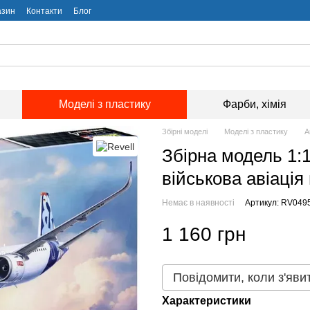
азин
Контакти
Блог
Моделі з пластику
Фарби, хімія
Збірні моделі
Моделі з пластику
А
Збірна модель 1:1
військова авіація 
Немає в наявності
Артикул: RV049
1 160 грн
Повідомити, коли з'яви
Характеристики