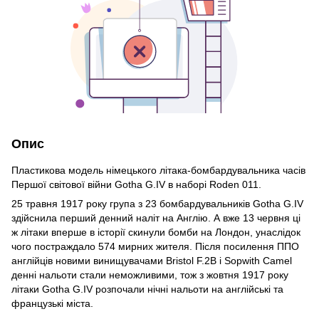
Опис
Пластикова модель німецького літака-бомбардувальника часів
Першої світової війни Gotha G.IV в наборі Roden 011.
25 травня 1917 року група з 23 бомбардувальників Gotha G.IV
здійснила перший денний наліт на Англію. А вже 13 червня ці
ж літаки вперше в історії скинули бомби на Лондон, унаслідок
чого постраждало 574 мирних жителя. Після посилення ППО
англійців новими винищувачами Bristol F.2B і Sopwith Camel
денні нальоти стали неможливими, тож з жовтня 1917 року
літаки Gotha G.IV розпочали нічні нальоти на англійські та
французькі міста.