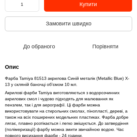
Купити
Замовити швидко
До обраного
Порівняти
Опис
Фарба Tamiya 81513 акрилова Синій металік (Metallic Blue) X-
13 у скляній баночці об'ємом 10 мл.
Акрилові фарби Tamiya виготовляються з водорозчинних
акрилових смол і чудово підходять для малювання як
пензлем, так і для аерографії. Ці фарби можна
використовувати на стирольних смолах, пінопласті, дереві, а
також на всіх поширених модельних пластиках. Фарба добре
лягає, плавно розтікається і легко змішується. До затвердіння
(полімеризації) фарбу можна змити звичайною водою. Час
повного висихання фарби - 24 години.