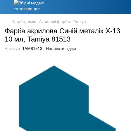
Фарби, хімія
Акрилові фарби
Tamiya
Фарба акрилова Синій металік X-13
10 мл, Tamiya 81513
Артикул:
TAM81513
Написати відгук