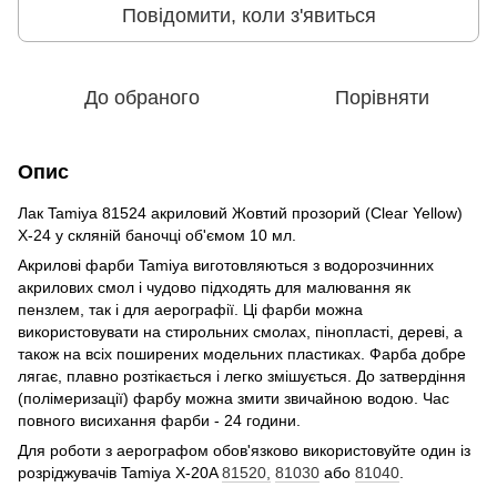
Повідомити, коли з'явиться
До обраного
Порівняти
Опис
Лак Tamiya 81524 акриловий Жовтий прозорий (Clear Yellow)
X-24 у скляній баночці об'ємом 10 мл.
Акрилові фарби Tamiya виготовляються з водорозчинних
акрилових смол і чудово підходять для малювання як
пензлем, так і для аерографії. Ці фарби можна
використовувати на стирольних смолах, пінопласті, дереві, а
також на всіх поширених модельних пластиках. Фарба добре
лягає, плавно розтікається і легко змішується. До затвердіння
(полімеризації) фарбу можна змити звичайною водою. Час
повного висихання фарби - 24 години.
Для роботи з аерографом обов'язково використовуйте один із
розріджувачів Tamiya X-20A
81520,
81030
або
81040
.