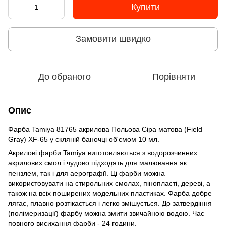
Купити
Замовити швидко
До обраного
Порівняти
Опис
Фарба Tamiya 81765 акрилова Польова Сіра матова (Field
Gray) XF-65 у скляній баночці об'ємом 10 мл.
Акрилові фарби Tamiya виготовляються з водорозчинних
акрилових смол і чудово підходять для малювання як
пензлем, так і для аерографії. Ці фарби можна
використовувати на стирольних смолах, пінопласті, дереві, а
також на всіх поширених модельних пластиках. Фарба добре
лягає, плавно розтікається і легко змішується. До затвердіння
(полімеризації) фарбу можна змити звичайною водою. Час
повного висихання фарби - 24 години.