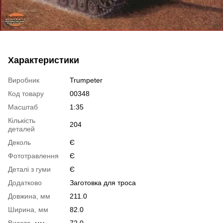
Характеристики
Виробник
Trumpeter
Код товару
00348
Масштаб
1:35
Кількість
204
деталей
Деколь
Є
Фототравлення
Є
Деталі з гуми
Є
Додатково
Заготовка для троса
Довжина, мм
211.0
Ширина, мм
82.0
Висота, мм
72.0