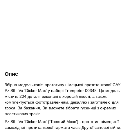
Опис
Збірна модель-копія прототипу німецької протитанкової САУ
Pz.Sfl. IVa 'Dicker Max' у наборі Trumpeter 00348. Ця модель
містить 204 деталі, виконані в хорошій якості, а також
комплектується фототравленням, декаллю і заготівлею для
троса. За бажання, Ви зможете зібрати гусениці з окремих
пластикових траків.
Pz.Sfl. IVa 'Dicker Max' ('Товстий Макс') - прототип німецької
самохідної протитанкової гармати часів Другої світової війни.