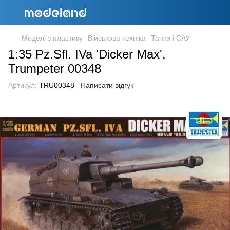
Моделі з пластику
Військова техніка
Танки і САУ
1:35 Pz.Sfl. IVa 'Dicker Max',
Trumpeter 00348
Артикул:
TRU00348
Написати відгук