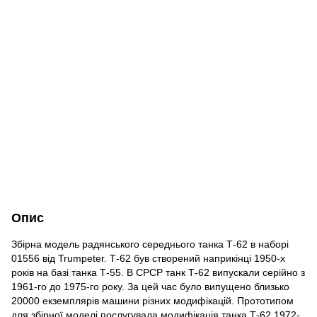
Опис
Збірна модель радянського середнього танка Т-62 в наборі
01556 від Trumpeter. Т-62 був створений наприкінці 1950-х
років на базі танка Т-55. В СРСР танк Т-62 випускали серійно з
1961-го до 1975-го року. За цей час було випущено близько
20000 екземплярів машини різних модифікацій. Прототипом
для збірної моделі послугувала модифікація танка Т-62 1972-