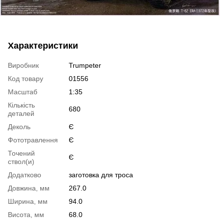
Характеристики
Виробник
Trumpeter
Код товару
01556
Масштаб
1:35
Кількість
680
деталей
Деколь
Є
Фототравлення
Є
Точений
Є
ствол(и)
Додатково
заготовка для троса
Довжина, мм
267.0
Ширина, мм
94.0
Висота, мм
68.0