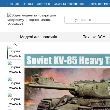
Перейти до основного контенту
Про нас
Оплата
Доставка
Обмін та повернення
Відгуки про маг
Моделі для новачків
Техніка ЗСУ