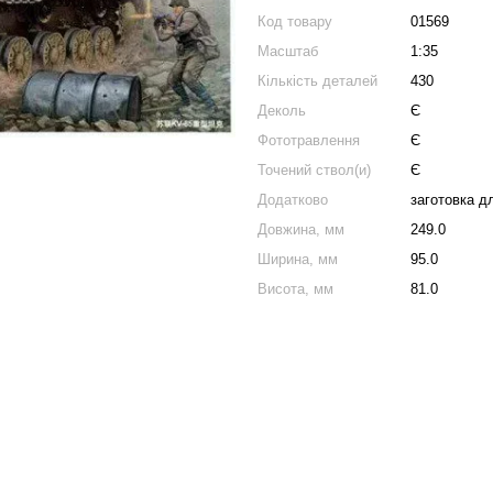
Код товару
01569
Масштаб
1:35
Кількість деталей
430
Деколь
Є
Фототравлення
Є
Точений ствол(и)
Є
Додатково
заготовка д
Довжина, мм
249.0
Ширина, мм
95.0
Висота, мм
81.0