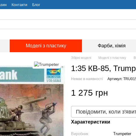
азин
Контакти
Блог
Моделі з пластику
Фарби, хімія
Збірні моделі
Моделі з пластику
В
1:35 КВ-85, Trump
Немає в наявності
Артикул: TRU01
1 275 грн
Повідомити, коли з'яви
Характеристики
Виробник
Trumpeter