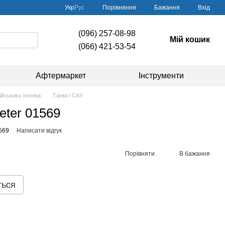
Порівняння
Укр
Рус
Бажання
Вхід
(096) 257-08-98
Мій кошик
(066) 421-53-54
Афтермаркет
Інструменти
ійськова техніка
Танки і САУ
eter 01569
569
Написати відгук
Порівняти
В бажання
ться