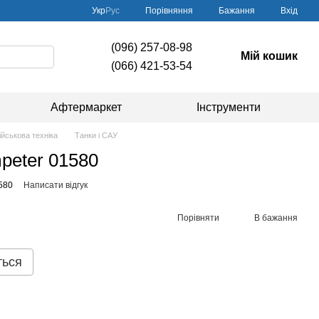
Порівняння
Укр
Рус
Бажання
Вхід
(096) 257-08-98
Мій кошик
(066) 421-53-54
Афтермаркет
Інструменти
ійськова техніка
Танки і САУ
peter 01580
580
Написати відгук
Порівняти
В бажання
ться