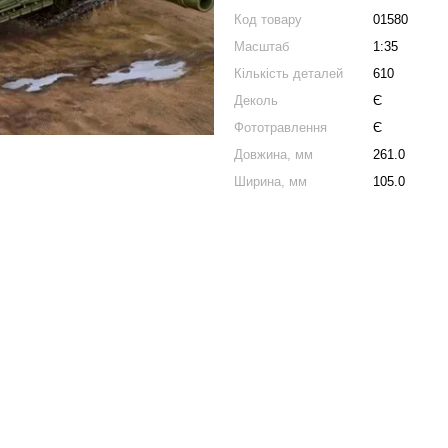
Код товару
01580
Масштаб
1:35
Кількість деталей
610
Деколь
Є
Фототравлення
Є
Довжина, мм
261.0
Ширина, мм
105.0