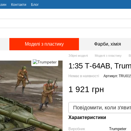
азин
Контакти
Блог
Моделі з пластику
Фарби, хімія
Збірні моделі
Моделі з пластику
В
1:35 Т-64АВ, Trum
Немає в наявності
Артикул: TRU01
1 921 грн
Повідомити, коли з'яви
Характеристики
Виробник
Trumpeter