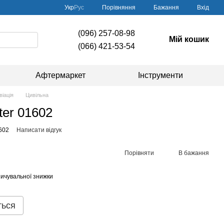
Порівняння
Укр
Рус
Бажання
Вхід
(096) 257-08-98
Мій кошик
(066) 421-53-54
Афтермаркет
Інструменти
віація
Цивільна
ter 01602
602
Написати відгук
Порівняти
В бажання
ичувальної знижки
ться