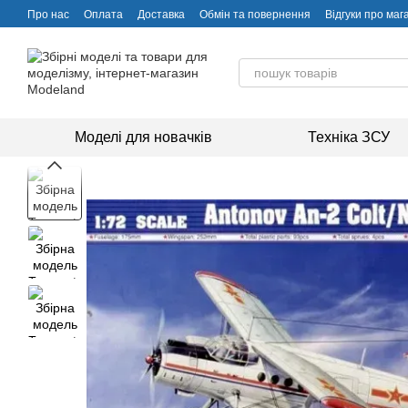
Перейти до основного контенту
Про нас
Оплата
Доставка
Обмін та повернення
Відгуки про маг
Моделі для новачків
Техніка ЗСУ