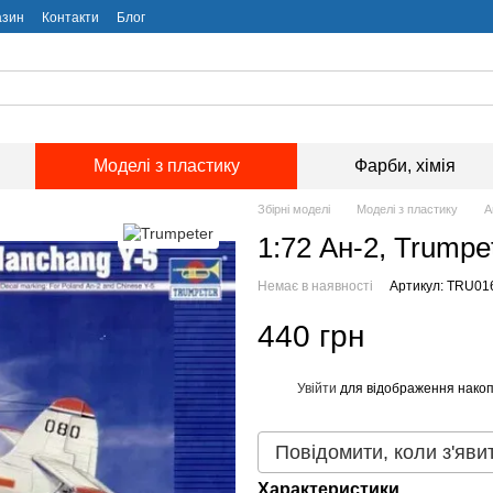
азин
Контакти
Блог
Моделі з пластику
Фарби, хімія
Збірні моделі
Моделі з пластику
А
1:72 Ан-2, Trumpe
Немає в наявності
Артикул: TRU01
440 грн
Увійти
для відображення накоп
%
Повідомити, коли з'яви
Характеристики