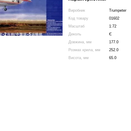
Виробник
Trumpeter
Код товару
01602
Масштаб
1:72
Деколь
Є
Довжина, мм
177.0
Розмах крила, мм
252.0
Висота, мм
65.0