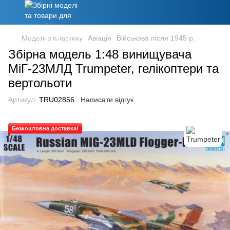
Моделі з пластику
Авіація
Військова після 1945 р.
Збірна модель 1:48 винищувача
МіГ-23МЛД Trumpeter, гелікоптери та
вертольоти
Артикул:
TRU02856
Написати відгук
Безкоштовна доставка!