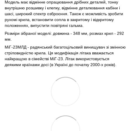
Модель має відмінне опрацювання дрібних деталей, тонку
внутрішню розшивку і клепку, відмінне деталювання кабіни і
шасі, широкий спектр озброєння. Також є можливість зробити
рухомі крила, встановити сопла в закритому і відкритому
положеннях, випустити повітряні гальма.
Розміри зібраної моделі: довжина - 348 мм, розмах крил - 292
мм.
МіГ-23МЛД - радянський багатоцільовий винищувач зі змінною
стріловидністю крила. Ця модифікація літака вважається
найкращою в сімействі МіГ-23. Літак використовується
деякими країнами досі (в Україні до початку 2000-х років).