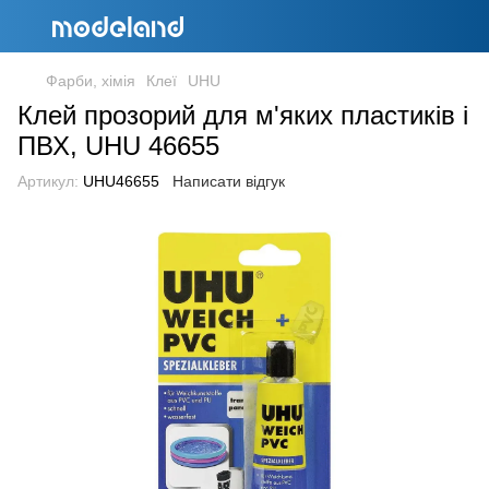
Фарби, хімія
Клеї
UHU
Клей прозорий для м'яких пластиків і
ПВХ, UHU 46655
Артикул:
UHU46655
Написати відгук