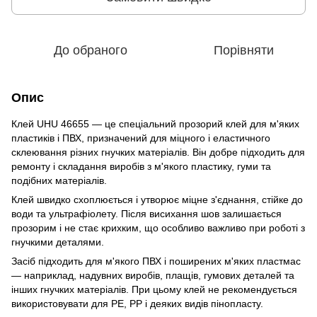
До обраного
Порівняти
Опис
Клей UHU 46655 — це спеціальний прозорий клей для м'яких
пластиків і ПВХ, призначений для міцного і еластичного
склеювання різних гнучких матеріалів. Він добре підходить для
ремонту і складання виробів з м'якого пластику, гуми та
подібних матеріалів.
Клей швидко схоплюється і утворює міцне з'єднання, стійке до
води та ультрафіолету. Після висихання шов залишається
прозорим і не стає крихким, що особливо важливо при роботі з
гнучкими деталями.
Засіб підходить для м'якого ПВХ і поширених м'яких пластмас
— наприклад, надувних виробів, плащів, гумових деталей та
інших гнучких матеріалів. При цьому клей не рекомендується
використовувати для PE, PP і деяких видів пінопласту.