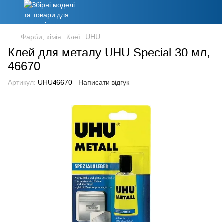
Фарби, хімія
Клеї
UHU
Клей для металу UHU Special 30 мл,
46670
Артикул:
UHU46670
Написати відгук