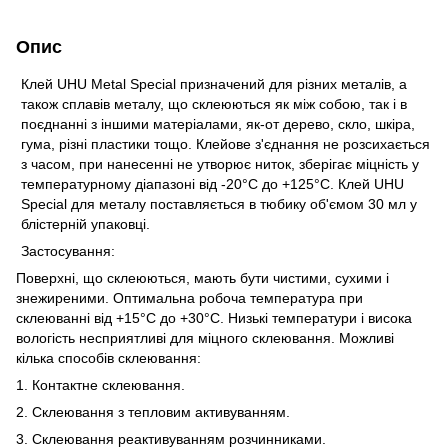
Опис
Клей UHU Metal Special призначений для різних металів, а
також сплавів металу, що склеюються як між собою, так і в
поєднанні з іншими матеріалами, як-от дерево, скло, шкіра,
гума, різні пластики тощо. Клейове з'єднання не розсихається
з часом, при нанесенні не утворює ниток, зберігає міцність у
температурному діапазоні від -20°С до +125°С. Клей UHU
Special для металу поставляється в тюбику об'ємом 30 мл у
блістерній упаковці.
Застосування:
Поверхні, що склеюються, мають бути чистими, сухими і
знежиреними. Оптимальна робоча температура при
склеюванні від +15°С до +30°С. Низькі температури і висока
вологість несприятливі для міцного склеювання. Можливі
кілька способів склеювання:
1. Контактне склеювання.
2. Склеювання з тепловим активуванням.
3. Склеювання реактивуванням розчинниками.