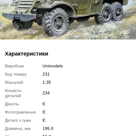
Характеристики
Виробник
Unimodels
Код товару
231
Масштаб
1:35
Кількість
234
деталей
Деколь
Є
Фототравлення
Є
Деталі з гуми
Є
Довжина, мм
195.0