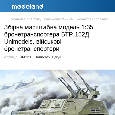
Моделі з пластику
Військова техніка
Бронетранспортери
Збірна масштабна модель 1:35
бронетранспортера БТР-152Д
Unimodels, військові
бронетранспортери
Артикул:
UM231
Написати відгук