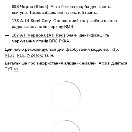
098 Чорна (Black)
. Анти-блікова фарба для капота
двигуна. Також забарвлення лопатей гвинта.
173 А-14
Steel Grey
. Стандартний колір кабіни пілотів
радянських літаків періоду ВМВ.
187 А II Червона (A II Red)
Знаки ідентифікації та
маркування літаків ВПС РККА.
Цей набір рекомендується для фарбування моделей:
І-15
,
І-153
,
І-16
,
У-2/По-2
та ін.
Детальніше про використання алкідних емалей 'Arcus' дивіться
ТУТ
>>