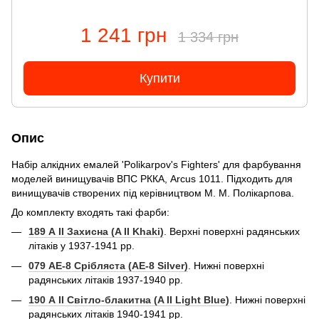
1 241 грн
1 334 грн
Купити
Опис
Набір алкідних емалей 'Polikarpov's Fighters' для фарбування
моделей винищувачів ВПС РККА, Arcus 1011. Підходить для
винищувачів створених під керівництвом М. М. Полікарпова.
До комплекту входять такі фарби:
189 А II Захисна (A II Khaki)
. Верхні поверхні радянських
літаків у 1937-1941 рр.
079 АЕ-8 Срібляста (AE-8 Silver)
. Нижні поверхні
радянських літаків 1937-1940 рр.
190 А II Світло-блакитна (A II Light Blue)
. Нижні поверхні
радянських літаків 1940-1941 рр.