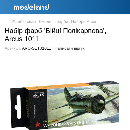
Фарби, хімія
Емалеві фарби
Набори Arcus
Набір фарб 'Бійці Полікарпова',
Arcus 1011
Артикул:
ARC-SET01011
Написати відгук