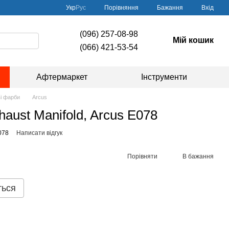
Порівняння
Укр
Рус
Бажання
Вхід
(096) 257-08-98
Мій кошик
(066) 421-53-54
Афтермаркет
Інструменти
і фарби
Arcus
aust Manifold, Arcus E078
078
Написати відгук
Порівняти
В бажання
ться