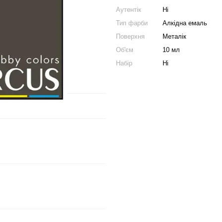
Аутентік
Ні
Тип фарби
Алкідна емаль
Поверхня
Металік
Об'єм
10 мл
Набір
Ні