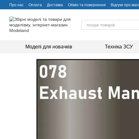
Перейти до основного контенту
Про нас
Оплата
Доставка
Обмін та повернення
Відгуки про маг
Моделі для новачків
Техніка ЗСУ