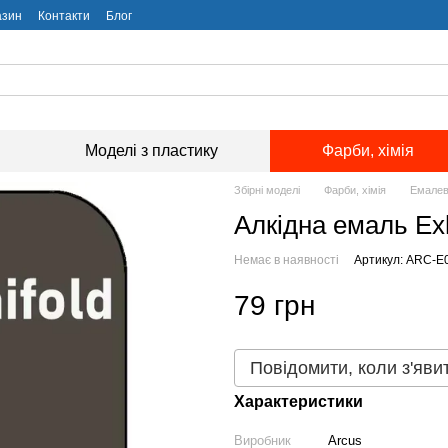
азин
Контакти
Блог
Моделі з пластику
Фарби, хімія
Збірні моделі
Фарби, хімія
Емалев
Алкідна емаль Exh
Немає в наявності
Артикул: ARC-E
79 грн
Повідомити, коли з'яви
Характеристики
Виробник
Arcus