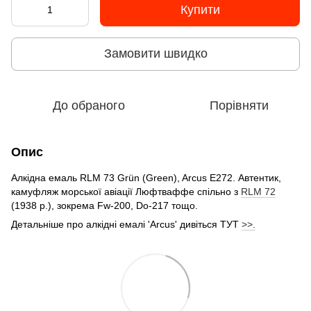
Купити
Замовити швидко
До обраного
Порівняти
Опис
Алкідна емаль RLM 73 Grün (Green), Arcus E272. Автентик,
камуфляж морської авіації Люфтваффе спільно з
RLM 72
(1938 р.), зокрема Fw-200, Do-217 тощо.
Детальніше про алкідні емалі 'Arcus' дивіться ТУТ
>>.