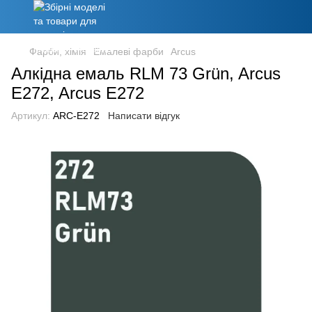
Фарби, хімія
Емалеві фарби
Arcus
Алкідна емаль RLM 73 Grün, Arcus
E272, Arcus E272
Артикул:
ARC-E272
Написати відгук