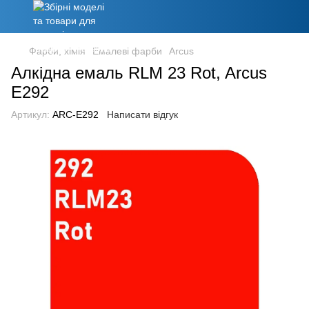
Фарби, хімія
Емалеві фарби
Arcus
Алкідна емаль RLM 23 Rot, Arcus
E292
Артикул:
ARC-E292
Написати відгук