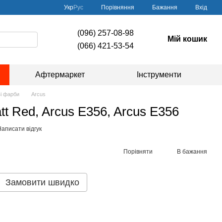
Порівняння
Укр
Рус
Бажання
Вхід
(096) 257-08-98
Мій кошик
(066) 421-53-54
Афтермаркет
Інструменти
і фарби
Arcus
t Red, Arcus E356, Arcus E356
аписати відгук
Порівняти
В бажання
Замовити швидко