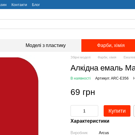
азин
Контакти
Блог
Моделі з пластику
Фарби, хімія
Збірні моделі
Фарби, хімія
Емалев
Алкідна емаль Mat
В наявності
Артикул: ARC-E356
Н
69 грн
Купити
Характеристики
Виробник
Arcus