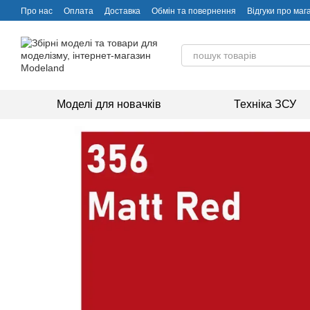
Перейти до основного контенту
Про нас
Оплата
Доставка
Обмін та повернення
Відгуки про маг
Моделі для новачків
Техніка ЗСУ