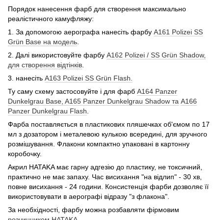
Порядок нанесення фарб для створення максимально
реалістичного камуфляжу:
1. За допомогою аерографа нанесіть фарбу
A161 Polizei SS
Grün Base на модель
.
2. Далі використовуйте фарбу
A162 Polizei / SS Grün Shadow,
для створення відтінків
.
3. нанесіть
A163 Polizei SS Grün Flash.
Ту саму схему застосовуйте і для фарб
A164 Panzer
Dunkelgrau Base,
A165 Panzer Dunkelgrau Shadow та
A166
Panzer Dunkelgrau Flash
.
Фарба поставляється в пластикових пляшечках об'ємом по 17
мл з дозатором і металевою кулькою всередині, для зручного
розмішування. Флакони компактно упаковані в картонну
коробочку.
Акрил HATAKA має гарну адгезію до пластику, не токсичний,
практично не має запаху. Час висихання "на відлип" - 30 хв,
повне висихання - 24 години. Консистенція фарби дозволяє її
використовувати в аерографі відразу "з флакона".
За необхідності, фарбу можна розбавляти фірмовим
розчинником HATAKA
.