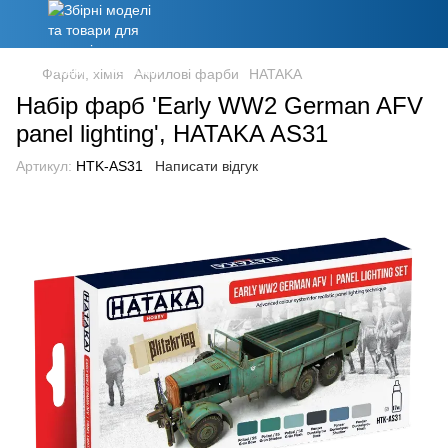
Фарби, хімія
Акрилові фарби
HATAKA
Набір фарб 'Early WW2 German AFV
panel lighting', HATAKA AS31
Артикул:
HTK-AS31
Написати відгук