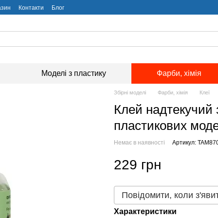
азин
Контакти
Блог
Моделі з пластику
Фарби, хімія
Збірні моделі
Фарби, хімія
Клеї
Клей надтекучий 
пластикових моде
Немає в наявності
Артикул: TAM87
229 грн
Повідомити, коли з'яви
Характеристики