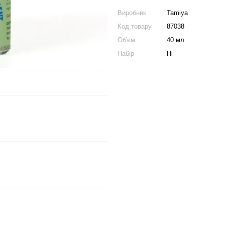
Виробник
Tamiya
Код товару
87038
Об'єм
40 мл
Набір
Ні