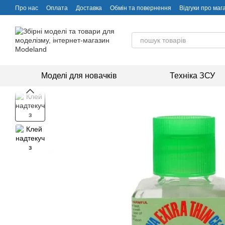
Перейти до основного контенту
Про нас
Оплата
Доставка
Обмін та повернення
Відгуки про маг
Моделі для новачків
Техніка ЗСУ