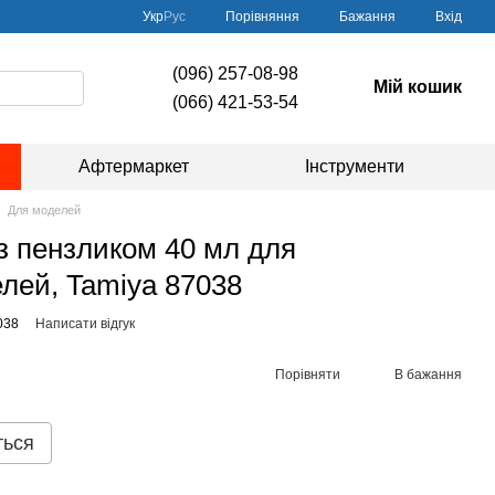
Порівняння
Укр
Рус
Бажання
Вхід
(096) 257-08-98
Мій кошик
(066) 421-53-54
Афтермаркет
Інструменти
Для моделей
з пензликом 40 мл для
лей, Tamiya 87038
038
Написати відгук
Порівняти
В бажання
ться