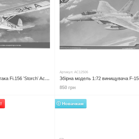
Артикул: AC12506
Збірна модель 1:72 літака Fi.156 'Storch' Academy, військова авіація до 1945 р.
850 грн
!
ⓘ Новачкам