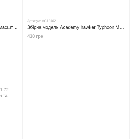
Артикул: AC12462
Збірна модель Academy f4U-1 - 1:72 масштабна з пластику, військова авіація до 1945 р.
Збірна модель Academy hawker Typhoon Mk.IB - 1:72 масштабна з пластику, військова авіація до 1945 р.
430 грн