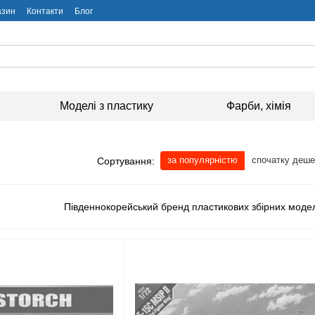
азин
Контакти
Блог
Моделі з пластику
Фарби, хімія
за популярністю
спочатку деш
Сортування:
Південнокорейський бренд пластикових збірних моде