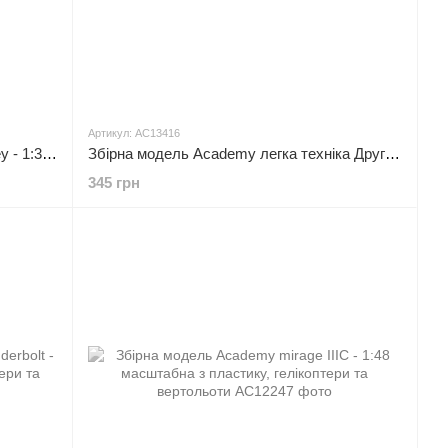
Артикул: AC13416
Збірна модель Academy m2A2 Bradley - 1:35 масштабна з пластику, танки і САУ
Збірна модель Academy легка техніка Другої світової війни - 1:72 масштабна з пластику, військові автомобілі
345 грн