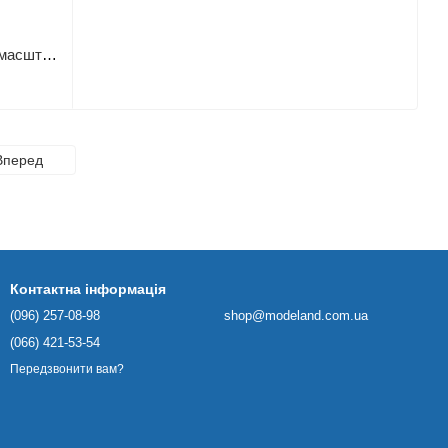
Збірна модель Academy f-16C - 1:72 масштабна з пластику, гелікоптери та вертольоти
Вперед
Контактна інформація
(096) 257-08-98
shop@modeland.com.ua
(066) 421-53-54
Передзвонити вам?