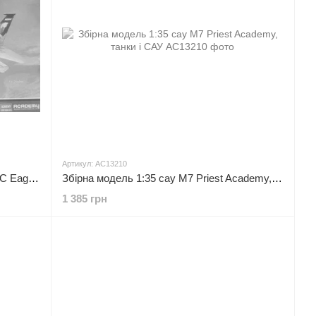
Артикул: AC13210
Збірна модель 1:72 винищувача F-15C Eagle Academy, гелікоптери та вертольоти
Збірна модель 1:35 сау M7 Priest Academy, танки і САУ
1 385 грн