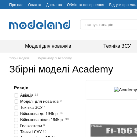
Перейти до основного контенту
Про нас
Оплата
Доставка
Обмін та повернення
Відгуки про маг
Моделі для новачків
Техніка ЗСУ
Збірні моделі
Збірні моделі Academy
Збірні моделі Academy
Розділ
Авіація
14
Моделі для новачків
9
Техніка ЗСУ
5
Військова до 1945 р.
39
Військова після 1945 р.
30
Гелікоптери
9
Танки і САУ
16