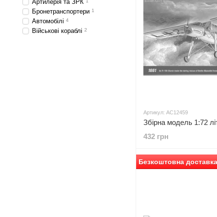
Артилерія та ЗРК
1
Бронетранспортери
1
Автомобілі
4
Військові кораблі
2
Артикул: AC12459
432 грн
Безкоштовна доставка