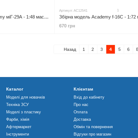
1
Артикул: AC12541
Збірна модель Academy міГ-29А - 1:48 масштабна з пластику, гелікоптери та вертольоти
670 грн
Назад
1
2
3
4
5
6
Каталог
Клієнтам
Моделі для новачків
Вхід до кабінету
Техніка ЗСУ
Про нас
Моделі з пластику
Оплата
Фарби, хімія
Доставка
Афтермаркет
Обмін та повернення
Інструменти
Відгуки про магазин