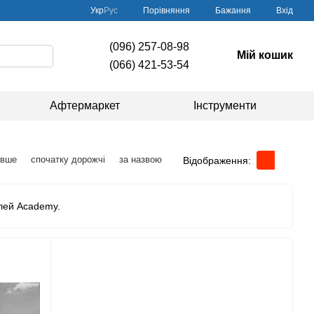
Порівняння
Укр
Рус
Бажання
Вхід
(096) 257-08-98
Мій кошик
(066) 421-53-54
Афтермаркет
Інструменти
евше
спочатку дорожчі
за назвою
Відображення:
лей Academy.