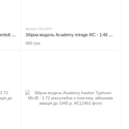
Артикул: AC12247
Збірна модель Academy a-10А Thunderbolt - 1:72 масштабна з пластику, гелікоптери та вертольоти
Збірна модель Academy mirage IIIC - 1:48 масштабна з пластику, гелікоптери та вертольоти
480 грн