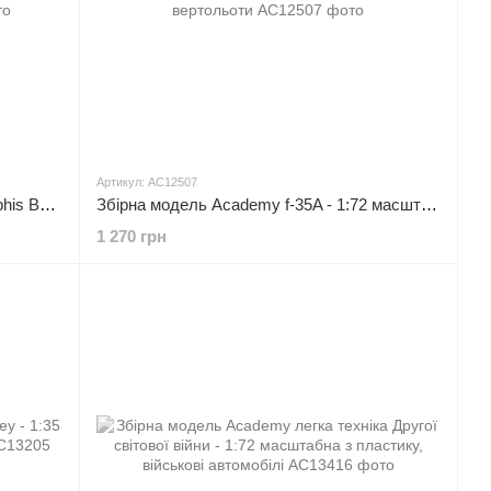
Артикул: AC12507
Збірна модель Academy b-17F 'Memphis Belle' - 1:72 масштабна з пластику, військова авіація до 1945 р.
Збірна модель Academy f-35A - 1:72 масштабна з пластику, гелікоптери та вертольоти
1 270 грн